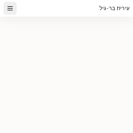
עירית בר-גיל