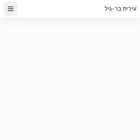
עירית בר-גיל